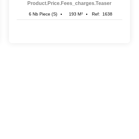
Product.price.fees_charges.teaser
193
M²
Ref:
1638
6
Nb Piece (s)