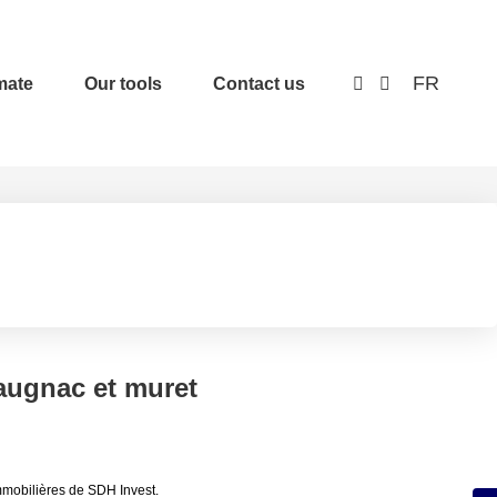
FR
mate
Our tools
Contact us
saugnac et muret
mmobilières de SDH Invest.