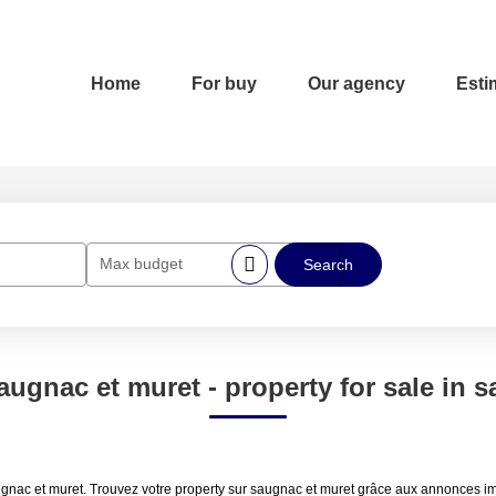
Home
For buy
Our agency
Esti
Max budget
augnac et muret - property for sale in 
augnac et muret. Trouvez votre property sur saugnac et muret grâce aux annonces i