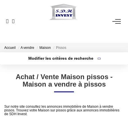
ACCUEIL
VENTE
NOTRE AGENCE
Accueil
A vendre
Maison
Pissos
Modifier les critères de recherche
Localisation
Type de bien
ESTIMATION
Localisation
Sélectionnez...
Achat / Vente Maison pissos -
Surface min
NOS OUTILS
Maison a vendre à pissos
Budget max
CONTACT
Plus de critères
Créer une alerte
Sur notre site consultez les annonces immobilière de Maison à vendre
pissos. Trouvez votre Maison sur pissos grâce aux annonces immobilières
EN
de SDH Invest.