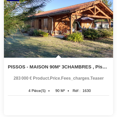
PISSOS - MAISON 90M² 3CHAMBRES
,
Pissos
283 000 €
Product.price.fees_charges.teaser
90
M²
Réf :
1630
4
Pièce(s)