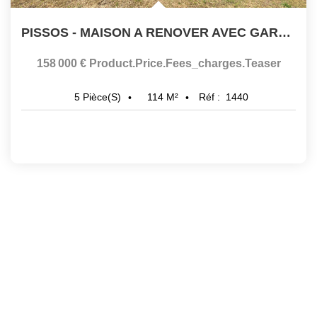
PISSOS - MAISON A RENOVER AVEC GARAGE
,
158 000 €
Product.price.fees_charges.teaser
114
M²
Réf :
1440
5
Pièce(s)