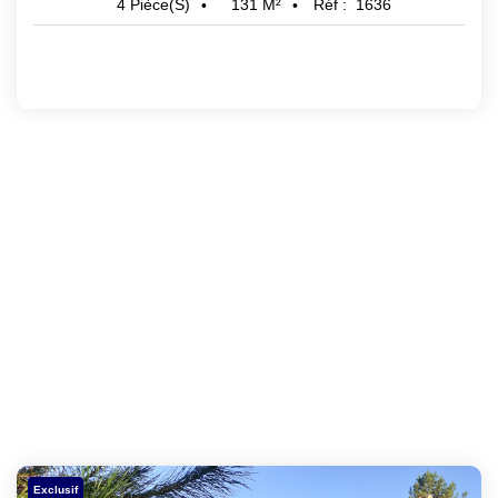
131
M²
Réf :
1636
4
Pièce(s)
Exclusif