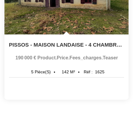
PISSOS - MAISON LANDAISE - 4 CHAMBRES
,
P
190 000 €
Product.price.fees_charges.teaser
142
M²
Réf :
1625
5
Pièce(s)