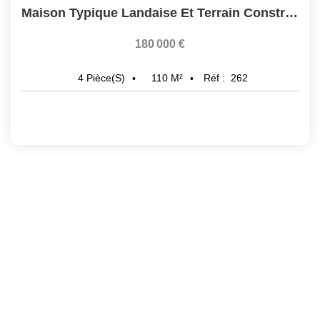
Maison Typique Landaise Et Terrain Constructible
180 000 €
110
M²
Réf :
262
4
Pièce(s)