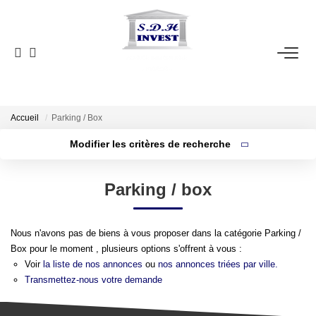
ACCUEIL
VENTE
NOTRE AGENCE
Accueil
Parking / Box
Modifier les critères de recherche
Localisation
Type de bien
ESTIMATION
Localisation
Sélectionnez...
Parking / box
Surface min
NOS OUTILS
Budget max
Nous n'avons pas de biens à vous proposer dans la catégorie Parking /
CONTACT
Box pour le moment , plusieurs options s'offrent à vous :
Plus de critères
Créer une alerte
Voir
la liste de nos annonces
ou
nos annonces triées par ville.
EN
Transmettez-nous votre demande