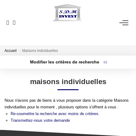
ACCUEIL
VENTE
NOTRE AGENCE
Accueil
Maisons individuelles
Modifier les critères de recherche
Localisation
Type de bien
ESTIMATION
Localisation
Sélectionnez...
maisons individuelles
Surface min
NOS OUTILS
Budget max
Nous n'avons pas de biens à vous proposer dans la catégorie Maisons
CONTACT
individuelles pour le moment , plusieurs options s'offrent à vous :
Plus de critères
Créer une alerte
Re-soumettre la recherche avec moins de critères.
EN
Transmettez-nous votre demande