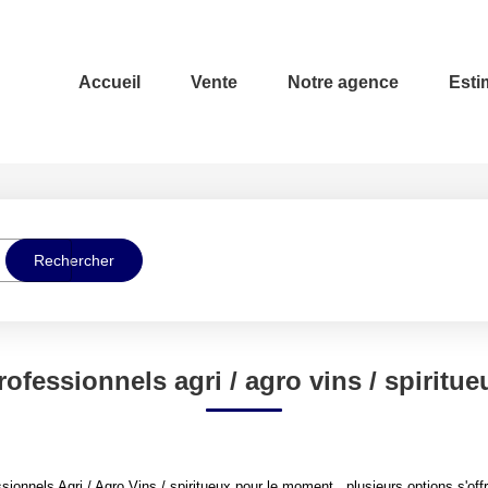
Accueil
Vente
Notre agence
Esti
rofessionnels agri / agro vins / spiritue
onnels Agri / Agro Vins / spiritueux pour le moment , plusieurs options s'offr