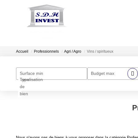
Accueil
Professionnels
Agri / Agro
Vins / spiritueux
Surface min
Budget max
Localisation
Type
de
bien
P
Nous n'avons pas de biens à vous proposer dans la catégorie Professi