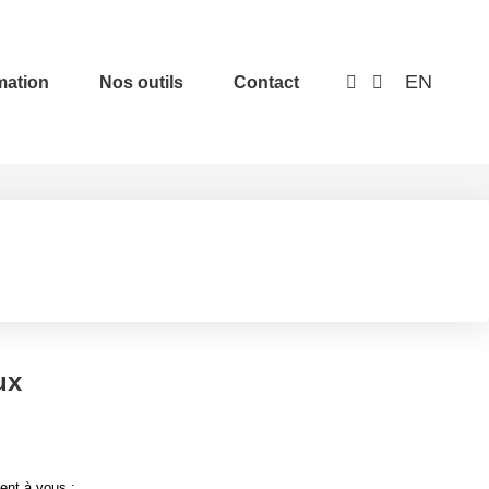
EN
mation
Nos outils
Contact
ux
ent à vous :