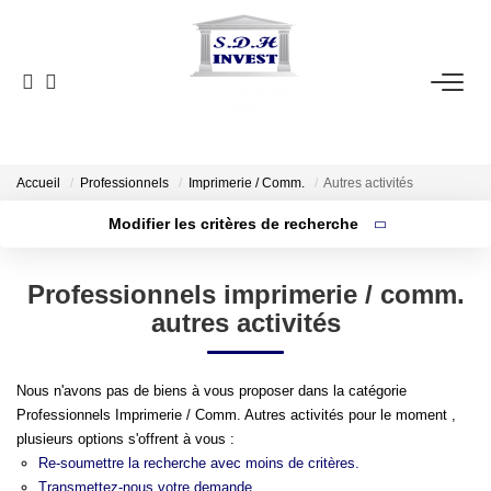
ACCUEIL
VENTE
NOTRE AGENCE
Accueil
Professionnels
Imprimerie / Comm.
Autres activités
Modifier les critères de recherche
Localisation
Type de bien
ESTIMATION
Localisation
Sélectionnez...
Professionnels imprimerie / comm.
Surface min
NOS OUTILS
autres activités
Budget max
CONTACT
Nous n'avons pas de biens à vous proposer dans la catégorie
Plus de critères
Créer une alerte
Professionnels Imprimerie / Comm. Autres activités pour le moment ,
EN
plusieurs options s'offrent à vous :
Re-soumettre la recherche avec moins de critères.
Transmettez-nous votre demande