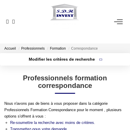
ACCUEIL
VENTE
NOTRE AGENCE
Accueil
Professionnels
Formation
Correspondance
Modifier les critères de recherche
Localisation
Type de bien
ESTIMATION
Localisation
Sélectionnez...
Professionnels formation
Surface min
NOS OUTILS
correspondance
Budget max
CONTACT
Nous n'avons pas de biens à vous proposer dans la catégorie
Plus de critères
Créer une alerte
Professionnels Formation Correspondance pour le moment , plusieurs
EN
options s'offrent à vous :
Re-soumettre la recherche avec moins de critères.
Transmettez-nous votre demande