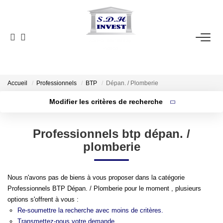
ACCUEIL
VENTE
NOTRE AGENCE
Accueil
Professionnels
BTP
Dépan. / Plomberie
Modifier les critères de recherche
Localisation
Type de bien
ESTIMATION
Localisation
Sélectionnez...
Professionnels btp dépan. /
Surface min
NOS OUTILS
plomberie
Budget max
CONTACT
Nous n'avons pas de biens à vous proposer dans la catégorie
Plus de critères
Créer une alerte
Professionnels BTP Dépan. / Plomberie pour le moment , plusieurs
EN
options s'offrent à vous :
Re-soumettre la recherche avec moins de critères.
Transmettez-nous votre demande