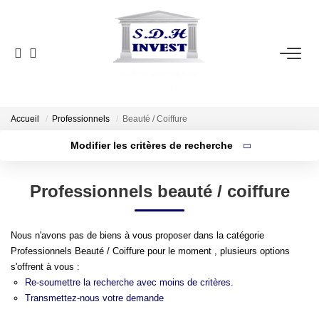
ACCUEIL
VENTE
NOTRE AGENCE
Accueil
Professionnels
Beauté / Coiffure
Modifier les critères de recherche
ESTIMATION
Surface min
Localisation
Type
Professionnels beauté / coiffure
de
Budget max
NOS OUTILS
bien
Plus de critères
Créer une alerte
Nous n'avons pas de biens à vous proposer dans la catégorie
CONTACT
Professionnels Beauté / Coiffure pour le moment , plusieurs options
s'offrent à vous :
EN
Re-soumettre la recherche avec moins de critères.
Transmettez-nous votre demande