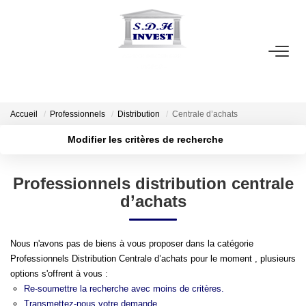
ACCUEIL
VENTE
NOTRE AGENCE
Accueil
Professionnels
Distribution
Centrale d’achats
Modifier les critères de recherche
Localisation
Type de bien
ESTIMATION
Localisation
Sélectionnez...
Professionnels distribution centrale
Surface min
NOS OUTILS
d’achats
Budget max
CONTACT
Nous n'avons pas de biens à vous proposer dans la catégorie
Plus de critères
Créer une alerte
Professionnels Distribution Centrale d’achats pour le moment , plusieurs
EN
options s'offrent à vous :
Re-soumettre la recherche avec moins de critères.
Transmettez-nous votre demande