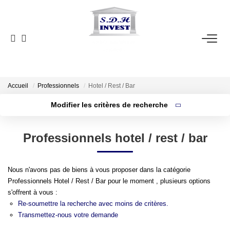
ACCUEIL
VENTE
NOTRE AGENCE
Accueil
Professionnels
Hotel / Rest / Bar
Modifier les critères de recherche
Localisation
Type de bien
ESTIMATION
Localisation
Sélectionnez...
Professionnels hotel / rest / bar
Surface min
NOS OUTILS
Budget max
Nous n'avons pas de biens à vous proposer dans la catégorie
CONTACT
Professionnels Hotel / Rest / Bar pour le moment , plusieurs options
Plus de critères
Créer une alerte
s'offrent à vous :
EN
Re-soumettre la recherche avec moins de critères.
Transmettez-nous votre demande