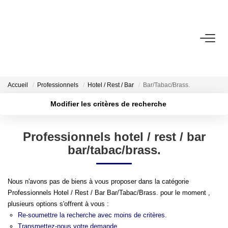
ACCUEIL
VENTE
NOTRE AGENCE
Accueil
Professionnels
Hotel / Rest / Bar
Bar/Tabac/Brass.
Modifier les critères de recherche
ESTIMATION
Surface min
Localisation
Type
Professionnels hotel / rest / bar
de
Budget max
NOS OUTILS
bar/tabac/brass.
bien
Plus de critères
Créer une alerte
CONTACT
Nous n'avons pas de biens à vous proposer dans la catégorie
Professionnels Hotel / Rest / Bar Bar/Tabac/Brass. pour le moment ,
EN
plusieurs options s'offrent à vous :
Re-soumettre la recherche avec moins de critères.
Transmettez-nous votre demande