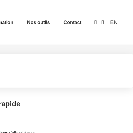
EN
mation
Nos outils
Contact
 rapide
ons s'offrent à vous :