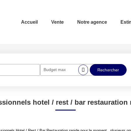
Accueil
Vente
Notre agence
Esti
Budget max
sionnels hotel / rest / bar restauration
onnels Hotel / Rest / Bar Restauration rapide pour le moment , plusieurs opti