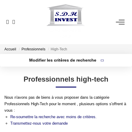
ACCUEIL
VENTE
NOTRE AGENCE
Accueil
Professionnels
High-Tech
Modifier les critères de recherche
ESTIMATION
Surface min
Localisation
Type
Professionnels high-tech
de
Budget max
NOS OUTILS
bien
Plus de critères
Créer une alerte
Nous n'avons pas de biens à vous proposer dans la catégorie
CONTACT
Professionnels High-Tech pour le moment , plusieurs options s'offrent à
vous :
EN
Re-soumettre la recherche avec moins de critères.
Transmettez-nous votre demande