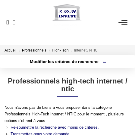
ACCUEIL
VENTE
NOTRE AGENCE
Accueil
Professionnels
High-Tech
Internet / NTIC
Modifier les critères de recherche
Localisation
Type de bien
ESTIMATION
Localisation
Sélectionnez...
Professionnels high-tech internet /
Surface min
NOS OUTILS
ntic
Budget max
CONTACT
Nous n'avons pas de biens à vous proposer dans la catégorie
Plus de critères
Créer une alerte
Professionnels High-Tech Internet / NTIC pour le moment , plusieurs
EN
options s'offrent à vous :
Re-soumettre la recherche avec moins de critères.
Transmettez-nous votre demande