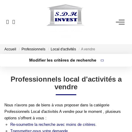
ACCUEIL
VENTE
NOTRE AGENCE
Accueil
Professionnels
Local d'activités
A vendre
Modifier les critères de recherche
ESTIMATION
Surface min
Localisation
Type
Professionnels local d'activités a
de
Budget max
NOS OUTILS
vendre
bien
Plus de critères
Créer une alerte
CONTACT
Nous n'avons pas de biens à vous proposer dans la catégorie
Professionnels Local d'activités A vendre pour le moment , plusieurs
EN
options s'offrent à vous :
Re-soumettre la recherche avec moins de critères.
Transmettez-nous votre demande