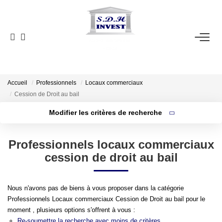
ACCUEIL
VENTE
NOTRE AGENCE
Accueil
Professionnels
Locaux commerciaux
Cession de Droit au bail
Modifier les critères de recherche
ESTIMATION
Localisation
Type de bien
Localisation
Sélectionnez...
Professionnels locaux commerciaux
NOS OUTILS
Surface min
cession de droit au bail
Budget max
CONTACT
Nous n'avons pas de biens à vous proposer dans la catégorie
Plus de critères
Créer une alerte
EN
Professionnels Locaux commerciaux Cession de Droit au bail pour le
moment , plusieurs options s'offrent à vous :
Re-soumettre la recherche avec moins de critères.