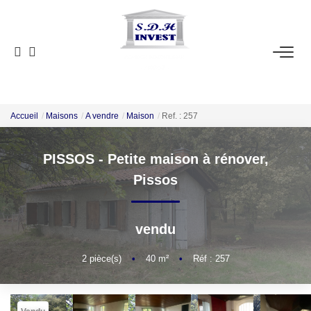
ACCUEIL
VENTE
NOTRE AGENCE
Accueil
Maisons
A vendre
Maison
Ref. : 257
PISSOS - Petite maison à rénover,
ESTIMATION
Pissos
NOS OUTILS
vendu
CONTACT
2
pièce(s)
•
40
m²
•
Réf : 257
EN