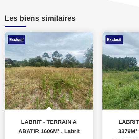
Les biens similaires
Exclusif
Exclusif
LABRIT - TERRAIN A
LABRIT
ABATIR 1606M²
,
Labrit
3379M²