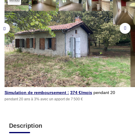
Vendu
Simulation de remboursement :
374 €/mois
pendant 20
pendant 20 ans à 3% avec un apport de 7 500 €
ans à 3% avec un apport
de 7 500 €
Description