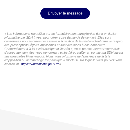
Envoyer le message
« Les informations recueillies sur ce formulaire sont enregistrées dans un fichier
informatisé par SDH Invest pour gérer votre demande de contact. Elles sont
conservées pour la durée nécessaire à la gestion de la relation client dans le respect
des prescriptions légales applicables et sont destinées à nos conseillers
Conformément à la loi « informatique et libertés », vous pouvez exercer votre droit
d'accès aux données vous concernant et les faire rectifier en contactant SDH Invest
suzanne.helies@wanadoo.fr. Nous vous informons de l'existence de la liste
d'opposition au démarchage téléphonique « Bloctel », sur laquelle vous pouvez vous
inscrire ici :
https://www.bloctel.gouv.fr/
»