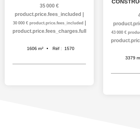
CONSTRU
35 000 €
product.price.fees_included
|
|
30 000 €
product.price.fees_included
product.pr
product.price.fees_charges.full
43 000 €
produc
product.pric
Réf :
1570
1606
m²
3379
m