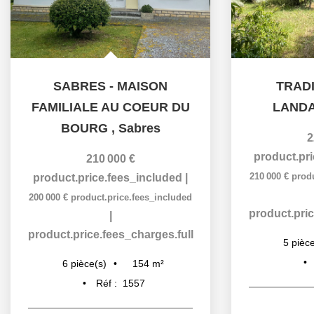
SABRES - MAISON
TRAD
FAMILIALE AU COEUR DU
LANDA
BOURG
,
Sabres
2
product.pr
210 000 €
210 000 €
prod
product.price.fees_included
|
200 000 €
product.price.fees_included
product.pric
|
product.price.fees_charges.full
5
pièce
154
m²
6
pièce(s)
Réf :
1557