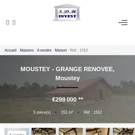
ACCUEIL
VENTE
NOTRE AGENCE
Accueil
Maisons
A vendre
Maison
Ref. : 1552
MOUSTEY - GRANGE RENOVEE,
ESTIMATION
Moustey
NOS OUTILS
€299 000
**
CONTACT
5
pièce(s)
•
151
m²
•
Réf : 1552
EN