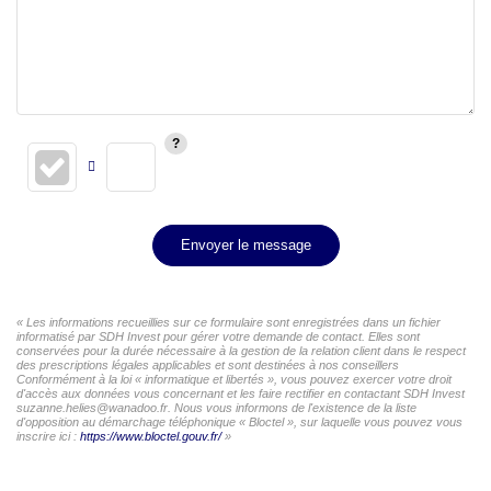
Envoyer le message
« Les informations recueillies sur ce formulaire sont enregistrées dans un fichier
informatisé par SDH Invest pour gérer votre demande de contact. Elles sont
conservées pour la durée nécessaire à la gestion de la relation client dans le respect
des prescriptions légales applicables et sont destinées à nos conseillers
Conformément à la loi « informatique et libertés », vous pouvez exercer votre droit
d'accès aux données vous concernant et les faire rectifier en contactant SDH Invest
suzanne.helies@wanadoo.fr. Nous vous informons de l'existence de la liste
d'opposition au démarchage téléphonique « Bloctel », sur laquelle vous pouvez vous
inscrire ici :
https://www.bloctel.gouv.fr/
»