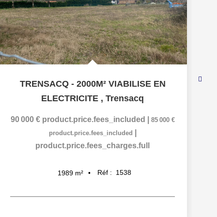
TRENSACQ - 2000M² VIABILISE EN
ELECTRICITE
,
Trensacq
90 000 €
product.price.fees_included
|
85 000 €
|
product.price.fees_included
product.price.fees_charges.full
Réf :
1538
1989
m²