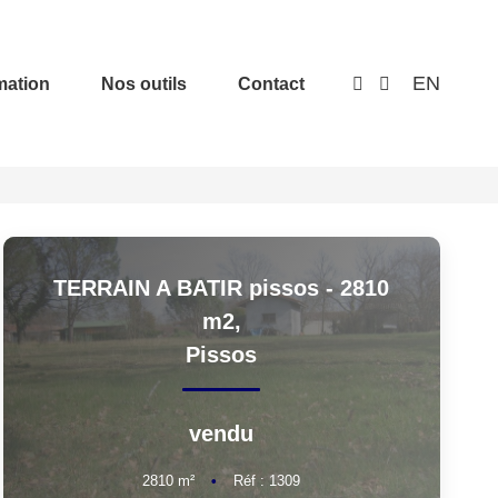
EN
mation
Nos outils
Contact
TERRAIN A BATIR pissos - 2810
m2,
Pissos
vendu
2810
m²
•
Réf : 1309