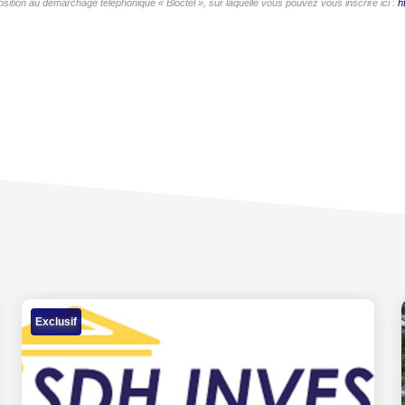
ition au démarchage téléphonique « Bloctel », sur laquelle vous pouvez vous inscrire ici :
h
Exclusif