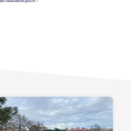
ttps://www.bloctel.gouv.fr/
»