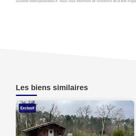
suzanne.helies@wanadoo.fr. Nous vous informons de l'existence de la liste d'oppos
Les biens similaires
Exclusif