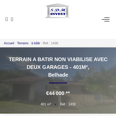
ACCUEIL
VENTE
NOTRE AGENCE
Accueil
Terrains
à bâtir
Ref. : 1430
TERRAIN A BATIR NON VIABILISE AVEC
ESTIMATION
DEUX GARAGES - 401M²,
Belhade
NOS OUTILS
CONTACT
€44 000
**
EN
401
m²
•
Réf : 1430