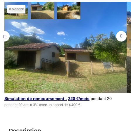
A vendre
Simulation de remboursement :
220 €/mois
pendant 20
pendant 20 ans à 3% avec un apport de 4 400 €
ans à 3% avec un apport
de 4 400 €
Description