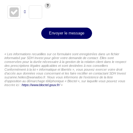
Envoyer le message
« Les informations recueillies sur ce formulaire sont enregistrées dans un fichier
informatisé par SDH Invest pour gérer votre demande de contact. Elles sont
conservées pour la durée nécessaire à la gestion de la relation client dans le respect
des prescriptions légales applicables et sont destinées à nos conseillers
Conformément à la loi « informatique et libertés », vous pouvez exercer votre droit
d'accès aux données vous concernant et les faire rectifier en contactant SDH Invest
suzanne.helies@wanadoo.fr. Nous vous informons de l'existence de la liste
d'opposition au démarchage téléphonique « Bloctel », sur laquelle vous pouvez vous
inscrire ici :
https://www.bloctel.gouv.fr/
»