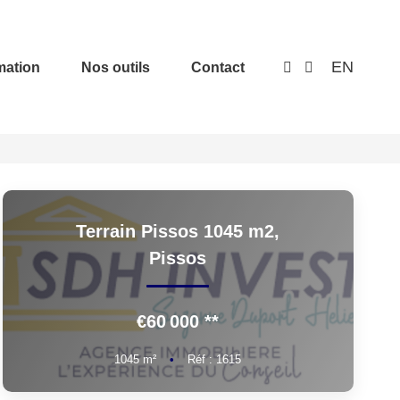
EN
mation
Nos outils
Contact
Terrain Pissos 1045 m2,
Pissos
€60 000
**
1045
m²
•
Réf : 1615