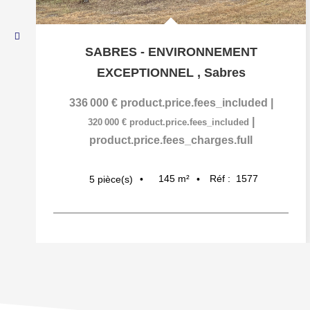
SABRES - ENVIRONNEMENT
EXCEPTIONNEL
,
Sabres
336 000 €
product.price.fees_included
|
|
320 000 €
product.price.fees_included
product.price.fees_charges.full
145
m²
Réf :
1577
5
pièce(s)