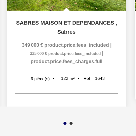
SABRES MAISON ET DEPENDANCES
,
Sabres
349 000 €
product.price.fees_included
|
|
335 000 €
product.price.fees_included
product.price.fees_charges.full
122
m²
Réf :
1643
6
pièce(s)