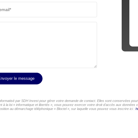
email*
nvoyer le message
 informatisé par SDH Invest pour gérer votre demande de contact. Elles sont conservées pour l
 à la loi « informatique et libertés », vous pouvez exercer votre droit d'accès aux données v
ition au démarchage téléphonique « Bloctel », sur laquelle vous pouvez vous inscrire ici :
h