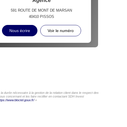
Agence
591 ROUTE DE MONT DE MARSAN
40410
PISSOS
Nous écrire
Voir le numéro
a durée nécessaire à la gestion de la relation client dans le respect des
ous concernant et les faire rectifier en contactant SDH Invest
ttps://www.bloctel.gouv.fr/
»