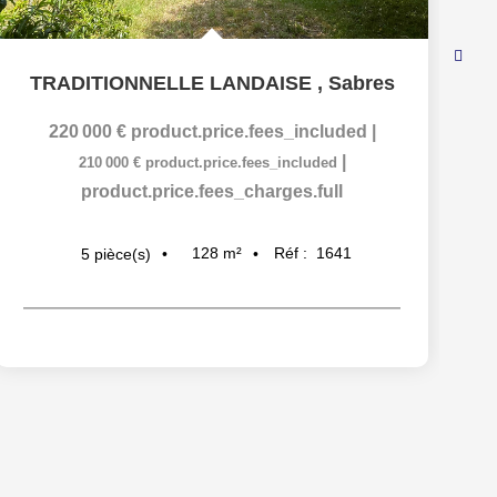
TRADITIONNELLE LANDAISE
,
Sabres
220 000 €
product.price.fees_included
|
|
210 000 €
product.price.fees_included
product.price.fees_charges.full
128
m²
Réf :
1641
5
pièce(s)