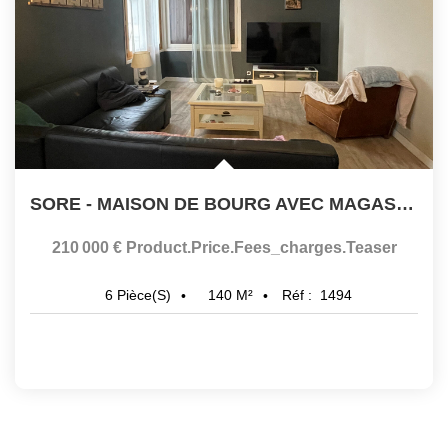
SORE - MAISON DE BOURG AVEC MAGASIN ATTENANT
210 000 €
Product.price.fees_charges.teaser
140
M²
Réf :
1494
6
Pièce(s)