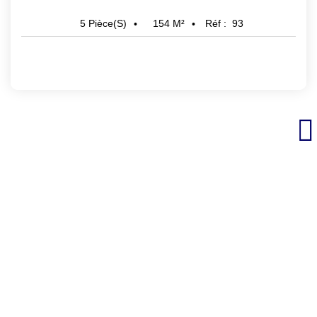
154
M²
Réf :
93
5
Pièce(s)