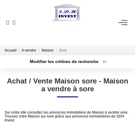
ACCUEIL
VENTE
NOTRE AGENCE
Accueil
A vendre
Maison
Sore
Modifier les critères de recherche
Localisation
Type de bien
ESTIMATION
Localisation
Sélectionnez...
Achat / Vente Maison sore - Maison
Surface min
NOS OUTILS
a vendre à sore
Budget max
CONTACT
Plus de critères
Créer une alerte
Sur notre site consultez les annonces immobilière de Maison à vendre sore.
Trouvez votre Maison sur sore grâce aux annonces immobilières de SDH
EN
Invest.