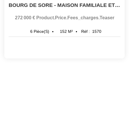
BOURG DE SORE - MAISON FAMILIALE ET DEPENDANCES
272 000 €
Product.price.fees_charges.teaser
152
M²
Réf :
1570
6
Pièce(s)