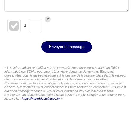
Envoyer le message
« Les informations recueillies sur ce formulaire sont enregistrées dans un fichier
informatisé par SDH Invest pour gérer votre demande de contact. Elles sont
conservées pour la durée nécessaire à la gestion de la relation client dans le respect
des prescriptions légales applicables et sont destinées à nos conseillers
Conformément à la loi « informatique et libertés », vous pouvez exercer votre droit
d'accès aux données vous concernant et les faire rectifier en contactant SDH Invest
suzanne.helies@wanadoo.fr. Nous vous informons de l'existence de la liste
d'opposition au démarchage téléphonique « Bloctel », sur laquelle vous pouvez vous
inscrire ici :
https://www.bloctel.gouv.fr/
»