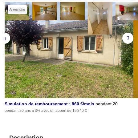
A vendre
Simulation de remboursement :
960 €/mois
pendant 20
pendant 20 ans à 3% avec un apport de 19 240 €
ans à 3% avec un apport
de 19 240 €
Description