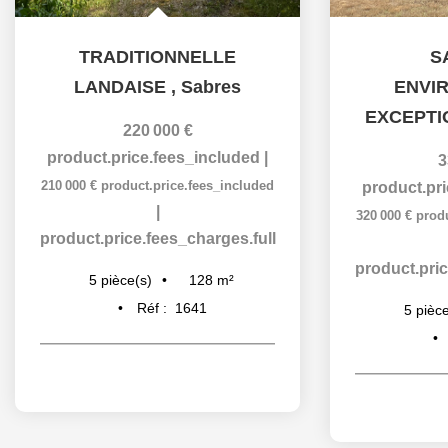
TRADITIONNELLE
S
LANDAISE
,
Sabres
ENVI
EXCEPTI
220 000 €
product.price.fees_included
|
3
210 000 €
product.price.fees_included
product.pr
|
320 000 €
prod
product.price.fees_charges.full
product.pric
128
m²
5
pièce(s)
Réf :
1641
5
pièce