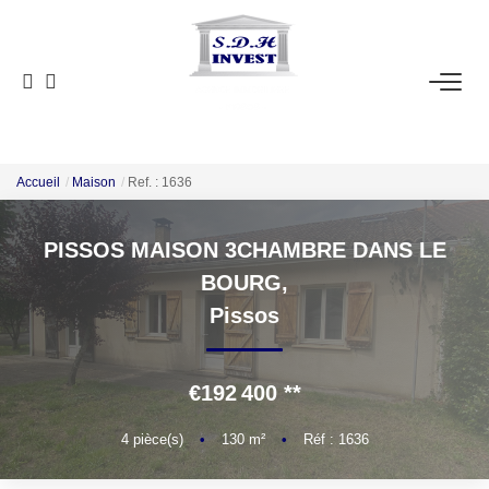
ACCUEIL
VENTE
NOTRE AGENCE
Accueil
Maison
Ref. : 1636
PISSOS MAISON 3CHAMBRE DANS LE
ESTIMATION
BOURG,
Pissos
NOS OUTILS
CONTACT
€192 400
**
EN
4
pièce(s)
•
130
m²
•
Réf : 1636