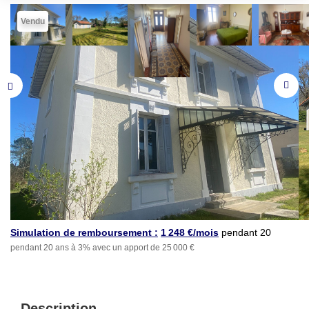
Vendu
Simulation de remboursement :
1 248 €/mois
pendant 20
pendant 20 ans à 3% avec un apport de 25 000 €
ans à 3% avec un apport
de 25 000 €
Description