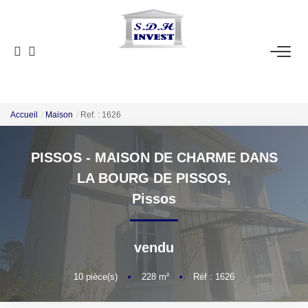
ACCUEIL
VENTE
NOTRE AGENCE
Accueil
Maison
Ref. : 1626
PISSOS - MAISON DE CHARME DANS
ESTIMATION
LA BOURG DE PISSOS,
Pissos
NOS OUTILS
CONTACT
vendu
EN
10
pièce(s)
•
228
m²
•
Réf : 1626