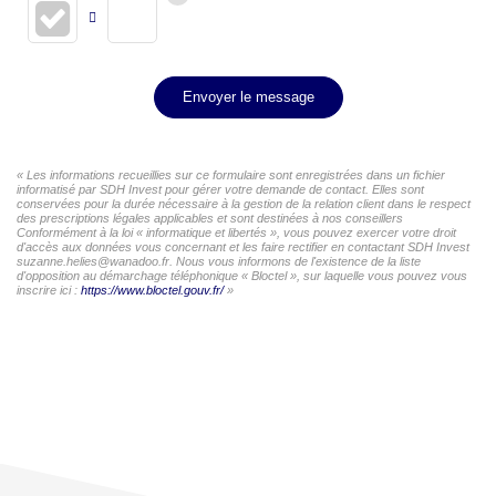
Envoyer le message
« Les informations recueillies sur ce formulaire sont enregistrées dans un fichier
informatisé par SDH Invest pour gérer votre demande de contact. Elles sont
conservées pour la durée nécessaire à la gestion de la relation client dans le respect
des prescriptions légales applicables et sont destinées à nos conseillers
Conformément à la loi « informatique et libertés », vous pouvez exercer votre droit
d'accès aux données vous concernant et les faire rectifier en contactant SDH Invest
suzanne.helies@wanadoo.fr. Nous vous informons de l'existence de la liste
d'opposition au démarchage téléphonique « Bloctel », sur laquelle vous pouvez vous
inscrire ici :
https://www.bloctel.gouv.fr/
»