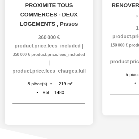
PROXIMITE TOUS
RENOVER
COMMERCES - DEUX
LOGEMENTS
,
Pissos
1
product.pr
360 000 €
150 000 €
prod
product.price.fees_included
|
350 000 €
product.price.fees_included
product.pric
|
product.price.fees_charges.full
5
pièc
219
m²
8
pièce(s)
Réf :
1480