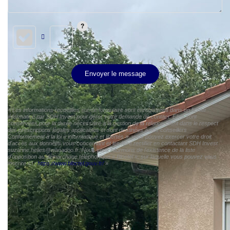
Envoyer le message
« Les informations recueillies sur ce formulaire sont enregistrées dans un fichier
informatisé par SDH Invest pour gérer votre demande de contact. Elles sont
conservées pour la durée nécessaire à la gestion de la relation client dans le respect
des prescriptions légales applicables et sont destinées à nos conseillers
Conformément à la loi « informatique et libertés », vous pouvez exercer votre droit
d'accès aux données vous concernant et les faire rectifier en contactant SDH Invest
suzanne.helies@wanadoo.fr. Nous vous informons de l'existence de la liste
d'opposition au démarchage téléphonique « Bloctel », sur laquelle vous pouvez vous
inscrire ici :
https://www.bloctel.gouv.fr/
»