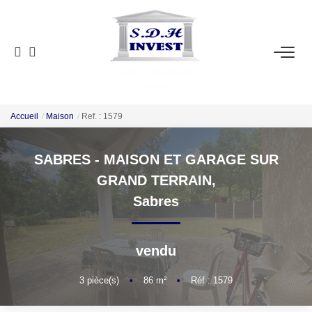
ACCUEIL
VENTE
NOTRE AGENCE
Accueil
Maison
Ref. : 1579
SABRES - MAISON ET GARAGE SUR
ESTIMATION
GRAND TERRAIN,
Sabres
NOS OUTILS
CONTACT
vendu
EN
3
pièce(s)
•
86
m²
•
Réf : 1579