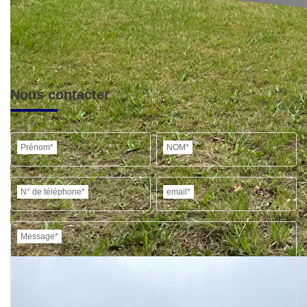
Nous contacter
Prénom*
NOM*
N° de téléphone*
email*
Message*