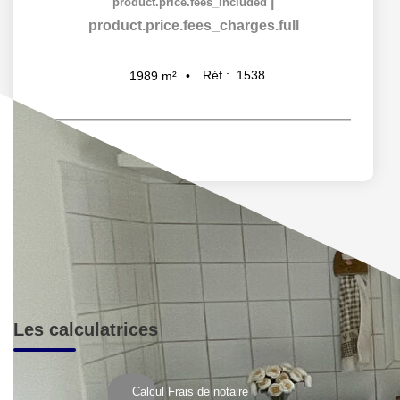
|
product.price.fees_included
product.price.fees_charges.full
Réf :
1538
1989
m²
Les calculatrices
Calcul Frais de notaire