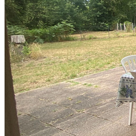
Réf : 1579
A SABRES, commune du Parc Naturel Régionnal des
Landes de Gascogne à 30min deMONT DE MARSAN et
des plages océanes de MIMIZAN, visitez cette maion de
86.66m² environ en lisière de fôret avec toutes commodités
à pied et piste cyclable.
De plain- pied, elle se compose d'une entrée confortable
avec placards, salon séjour de près de 30m² avec deux
baies vitrées, cuisine de 10.56m² avec accès sur la
terrasse couverte et cellier attenant, deux chambres de
12.23m² et 12.24m² avec placards, salle d'eau et wc
indépendant.
De plus, sur le vaste terrain de 3644m², garage
indépendant de 56.71m².
Visitez la au plus vite !!