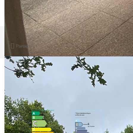
**
Honoraires à la charge du vendeur
Nos honoraires
Nous contacter
Favori
Imprimer
Partager
Calculer mon budget
Caractéristiques détaillées
Diagnostics énergétiques