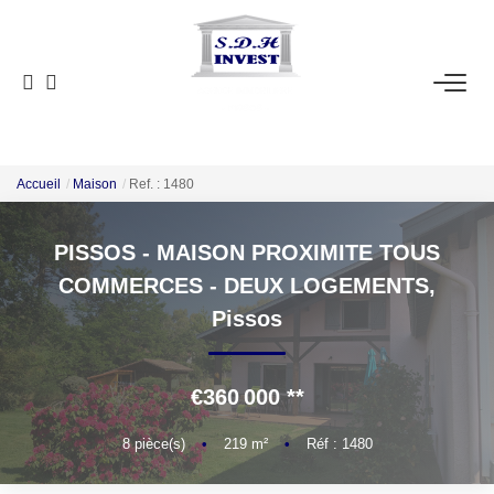
ACCUEIL
VENTE
NOTRE AGENCE
Accueil
Maison
Ref. : 1480
PISSOS - MAISON PROXIMITE TOUS
ESTIMATION
COMMERCES - DEUX LOGEMENTS,
Pissos
NOS OUTILS
CONTACT
€360 000
**
EN
8
pièce(s)
•
219
m²
•
Réf : 1480