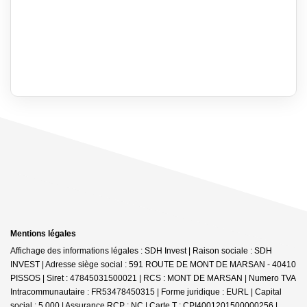
Mentions légales
Affichage des informations légales : SDH Invest | Raison sociale : SDH
INVEST | Adresse siège social : 591 ROUTE DE MONT DE MARSAN - 40410
PISSOS | Siret : 47845031500021 | RCS : MONT DE MARSAN | Numero TVA
Intracommunautaire : FR53478450315 | Forme juridique : EURL | Capital
social : 5 000 | Assurance RCP : NC |
Carte T : CPI4001201500000256 |