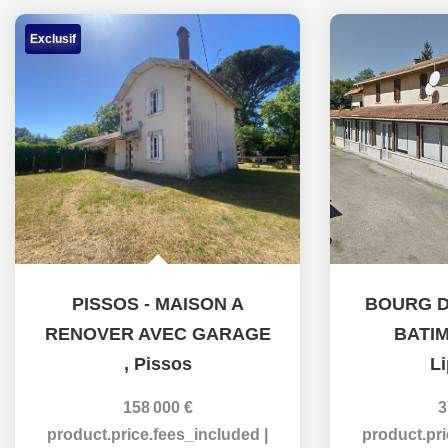
Exclusif
PISSOS - MAISON A
BOURG D
RENOVER AVEC GARAGE
BATIM
,
Pissos
L
158 000 €
3
product.price.fees_included
|
product.pr