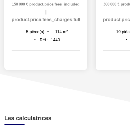
150 000 €
product.price.fees_included
360 000 €
prod
|
product.price.fees_charges.full
product.pric
114
m²
5
pièce(s)
10
pièc
Réf :
1440
Les calculatrices