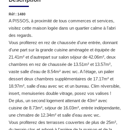
Réf : 1480
A PISSOS, à proximité de tous commerces et services,
visitez cette maison logée dans un quartier calme à l'abri
des regards.
Vous profiterez en rez de chaussée d'une entrée, donnant
d'une part sur la grande cuisine aménagée et équipée de
21.41m² et d'autrepart sur salon séjour de 42.06m², deux
chambres en rez de chaussée de 13.51m² et 13.57m²,
vaste salle d'eau de 8.54m² avec wc. A l'étage, un palier
dessert deux chambres supplémentaires de 17.17m² et
18.97m², salle d'eau avec wc et un bureau. Clim réversible,
insert, menuiseries double vitrage, posez vos valises !
De plus, un second logement attenant de 43m² avec
cuisine de 8.73m², séjour de 16.03m², entrée indépendante,
une chmabre de 12.34m² et salle d'eau avec wc.
Vous profiterez des terrasses couvertes de plus de 25m²,
du terrain clos et arboré à l'arrière de la maison et de la