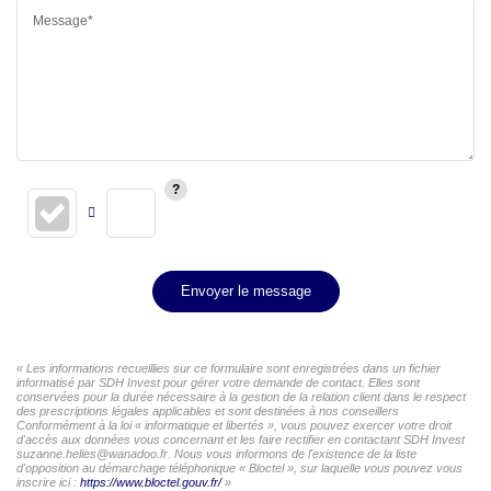
Message*
Envoyer le message
« Les informations recueillies sur ce formulaire sont enregistrées dans un fichier
informatisé par SDH Invest pour gérer votre demande de contact. Elles sont
conservées pour la durée nécessaire à la gestion de la relation client dans le respect
des prescriptions légales applicables et sont destinées à nos conseillers
Conformément à la loi « informatique et libertés », vous pouvez exercer votre droit
d'accès aux données vous concernant et les faire rectifier en contactant SDH Invest
suzanne.helies@wanadoo.fr. Nous vous informons de l'existence de la liste
d'opposition au démarchage téléphonique « Bloctel », sur laquelle vous pouvez vous
inscrire ici :
https://www.bloctel.gouv.fr/
»