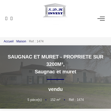
ACCUEIL
VENTE
NOTRE AGENCE
Accueil
Maison
Ref. : 1474
SAUGNAC ET MURET - PROPRIETE SUR
ESTIMATION
3200M²,
Saugnac et muret
NOS OUTILS
CONTACT
vendu
EN
5
pièce(s)
•
152
m²
•
Réf : 1474