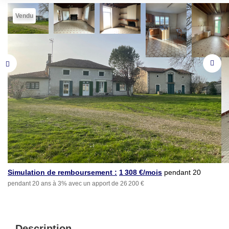
Vendu
Simulation de remboursement :
1 308 €/mois
pendant 20
pendant 20 ans à 3% avec un apport de 26 200 €
ans à 3% avec un apport
de 26 200 €
Description