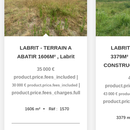
LABRIT - TERRAIN A
LABRIT
ABATIR 1606M²
,
Labrit
3379M²
CONSTRU
35 000 €
product.price.fees_included
|
|
30 000 €
product.price.fees_included
product.pr
product.price.fees_charges.full
43 000 €
produc
product.pric
Réf :
1570
1606
m²
3379
m