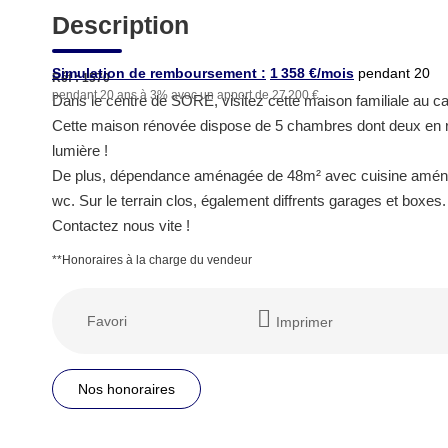
Description
Simulation de remboursement :
1 358 €/mois
pendant 20
Réf : 1570
pendant 20 ans à 3% avec un apport de 27 200 €
ans à 3% avec un apport
Dans le centre de SORE, visitez cette maison familiale au c
de 27 200 €
Cette maison rénovée dispose de 5 chambres dont deux en r
lumière !
De plus, dépendance aménagée de 48m² avec cuisine aménagé
wc. Sur le terrain clos, également diffrents garages et boxes.
Contactez nous vite !
**
Honoraires à la charge du vendeur
Favori
Imprimer
Nos honoraires