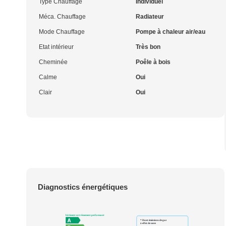
Type Chauffage
Individuel
Méca. Chauffage
Radiateur
Mode Chauffage
Pompe à chaleur air/eau
Etat intérieur
Très bon
Cheminée
Poêle à bois
Calme
Oui
Clair
Oui
Diagnostics énergétiques