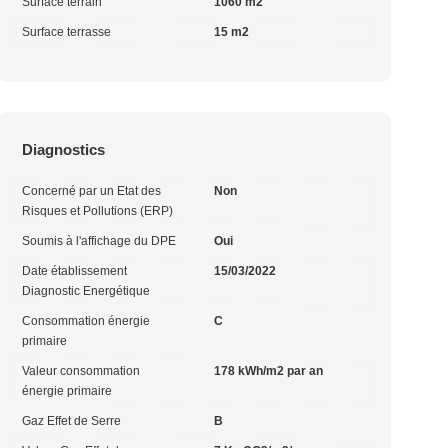
Surface terrain
1060 m2
Surface terrasse
15 m2
Diagnostics
Concerné par un Etat des
Non
Risques et Pollutions (ERP)
Soumis à l'affichage du DPE
Oui
Date établissement
15/03/2022
Diagnostic Energétique
Consommation énergie
C
primaire
Valeur consommation
178 kWh/m2 par an
énergie primaire
Gaz Effet de Serre
B