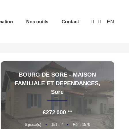
EN
mation
Nos outils
Contact
BOURG DE SORE - MAISON
FAMILIALE ET DEPENDANCES,
Sore
€272 000
**
6
pièce(s)
•
151
m²
•
Réf : 1570