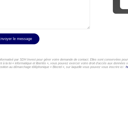
nvoyer le message
 informatisé par SDH Invest pour gérer votre demande de contact. Elles sont conservées pour l
 à la loi « informatique et libertés », vous pouvez exercer votre droit d'accès aux données v
ition au démarchage téléphonique « Bloctel », sur laquelle vous pouvez vous inscrire ici :
h