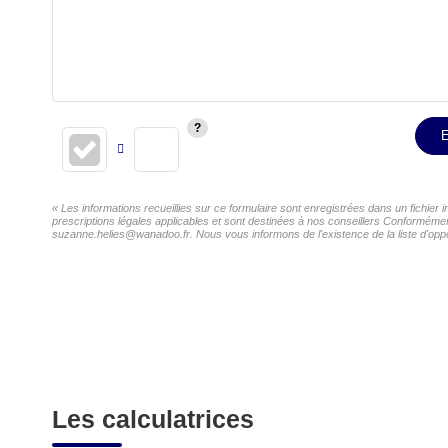
E
« Les informations recueillies sur ce formulaire sont enregistrées dans un fichier
prescriptions légales applicables et sont destinées à nos conseillers Conformément
suzanne.helies@wanadoo.fr. Nous vous informons de l'existence de la liste d'oppos
Les calculatrices