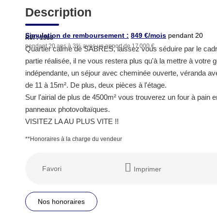
Description
Simulation de remboursement :
849 €/mois
pendant 20
Réf : 1588
pendant 20 ans à 3% avec un apport de 17 000 €
ans à 3% avec un apport
Quartier calme de SABRES, laissez vous séduire par le cadr
de 17 000 €
partie réalisée, il ne vous restera plus qu'à la mettre à votr
indépendante, un séjour avec cheminée ouverte, véranda ave
de 11 à 15m². De plus, deux pièces à l'étage.
Sur l'airial de plus de 4500m² vous trouverez un four à pain 
panneaux photovoltaïques.
VISITEZ LA AU PLUS VITE !!
**
Honoraires à la charge du vendeur
Favori
Imprimer
Nos honoraires