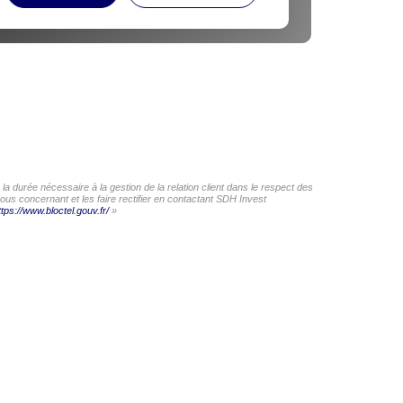
a durée nécessaire à la gestion de la relation client dans le respect des
ous concernant et les faire rectifier en contactant SDH Invest
ttps://www.bloctel.gouv.fr/
»