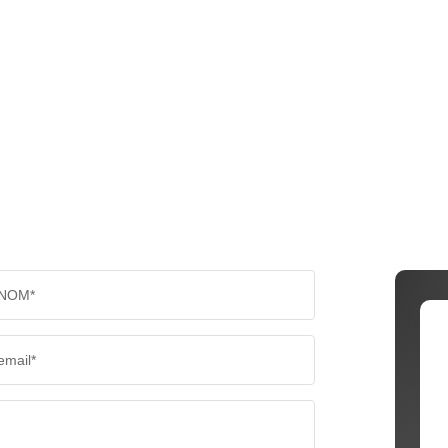
NOM*
email*