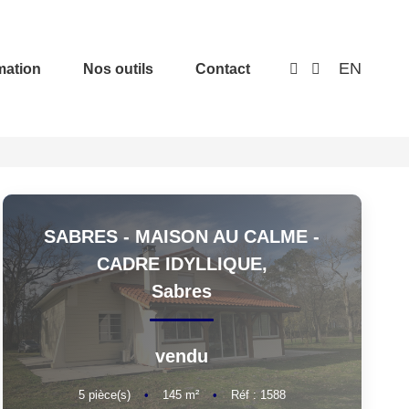
EN
mation
Nos outils
Contact
SABRES - MAISON AU CALME -
CADRE IDYLLIQUE,
Sabres
vendu
5
pièce(s)
•
145
m²
•
Réf : 1588