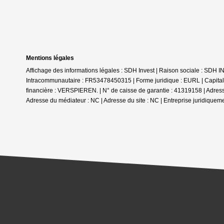
Mentions légales
Affichage des informations légales : SDH Invest | Raison sociale :
Intracommunautaire : FR53478450315 | Forme juridique : EURL | Capital 
financière : VERSPIEREN. | N° de caisse de garantie : 41319158 | Adr
Adresse du médiateur : NC | Adresse du site : NC |
Entreprise juridiquem