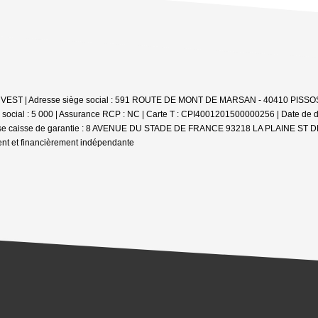
 SDH INVEST | Adresse siège social : 591 ROUTE DE MONT DE MARSAN - 40410 PIS
social : 5 000 | Assurance RCP : NC |
Carte T : CPI4001201500000256 | Date de dél
esse caisse de garantie : 8 AVENUE DU STADE DE FRANCE 93218 LA PLAINE ST DENIS
ent et financièrement indépendante