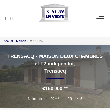
ACCUEIL
VENTE
NOTRE AGENCE
Accueil
Maison
Ref. : 1445
TRENSACQ - MAISON DEUX CHAMBRES
ESTIMATION
et T2 indépendnt,
Trensacq
NOS OUTILS
CONTACT
€150 000
**
EN
3
pièce(s)
•
90
m²
•
Réf : 1445