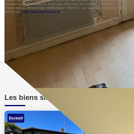
suzanne.helies@wanadoo.fr. Nous vous informons de l'existence de la liste
d'opposition au démarchage téléphonique « Bloctel », sur laquelle vous pouvez vous
inscrire ici :
https://www.bloctel.gouv.fr/
»
Les biens similaires
Exclusif