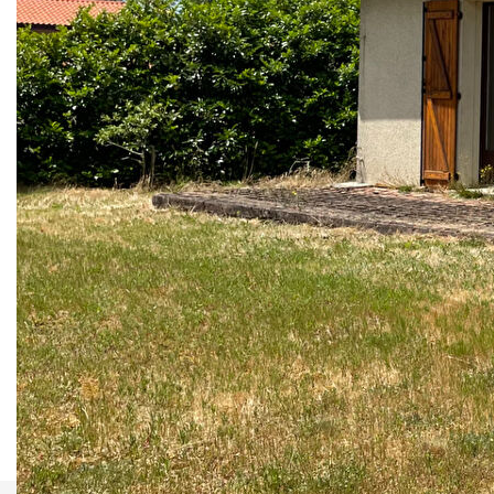
Réf : 1445
Dans le bourg de Trensacq, visitez cette maison de
90.13m² habitables, construite dans les années 80, en bon
état. Elle se compose d'une entrée, salon séjour avec
cheminée, cuisine, arrière cuisine, cellier et deux chambres
de 12.56m² et 10.33m² avec placards, salle de bains et wc
indépendant. Elle n'attend que vous pour la rafraîchi et la
mettre à votre gout !
De plus, T2 indépéndant avec séjour avec cuisine, une
chambbre et salle de bains avec wc, sur garage total.
Une grange en bois complète cette propriété au calme.
VISITEZ LA VITE !
**
Honoraires à la charge du vendeur
Nos honoraires
Nous contacter