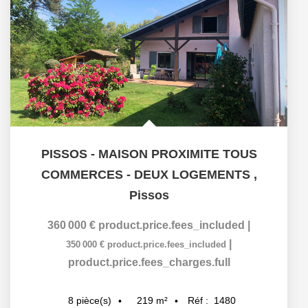
PISSOS - MAISON PROXIMITE TOUS
COMMERCES - DEUX LOGEMENTS
,
Pissos
360 000 €
product.price.fees_included
|
|
350 000 €
product.price.fees_included
product.price.fees_charges.full
219
m²
Réf :
1480
8
pièce(s)