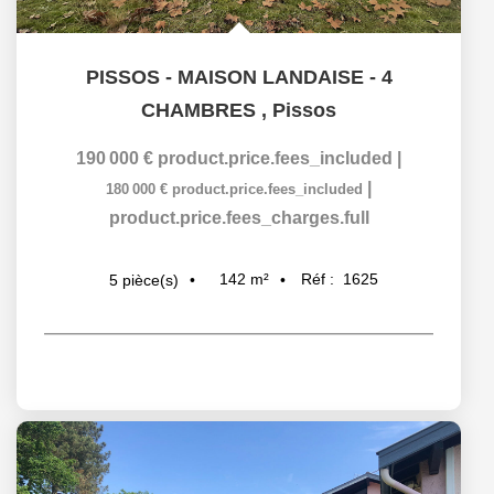
PISSOS - MAISON LANDAISE - 4
CHAMBRES
,
Pissos
190 000 €
product.price.fees_included
|
|
180 000 €
product.price.fees_included
product.price.fees_charges.full
142
m²
Réf :
1625
5
pièce(s)