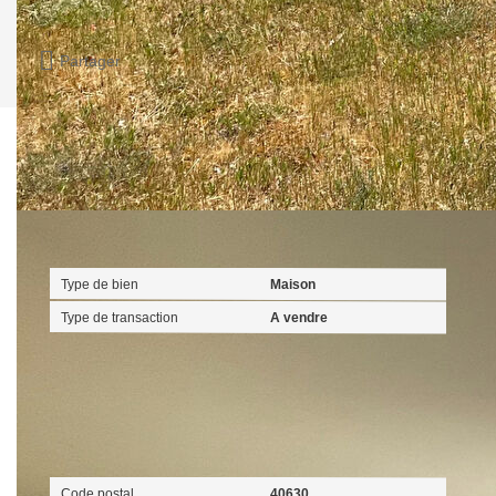
Favori
Imprimer
Partager
Calculer mon budget
Caractéristiques détaillées
Général
Type de bien
Maison
Type de transaction
A vendre
Localisation
Code postal
40630