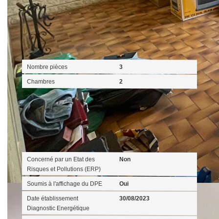
Intérieur
Nombre pièces
3
Chambres
2
Diagnostics
Concerné par un Etat des
Non
Risques et Pollutions (ERP)
Soumis à l'affichage du DPE
Oui
Date établissement
30/08/2023
Diagnostic Energétique