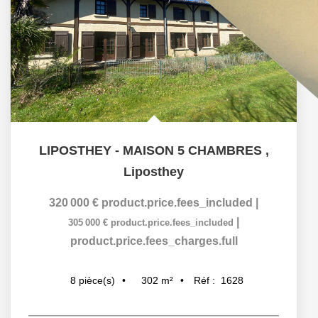
LIPOSTHEY - MAISON 5 CHAMBRES
,
Liposthey
320 000 €
product.price.fees_included
|
|
305 000 €
product.price.fees_included
product.price.fees_charges.full
302
m²
Réf :
1628
8
pièce(s)