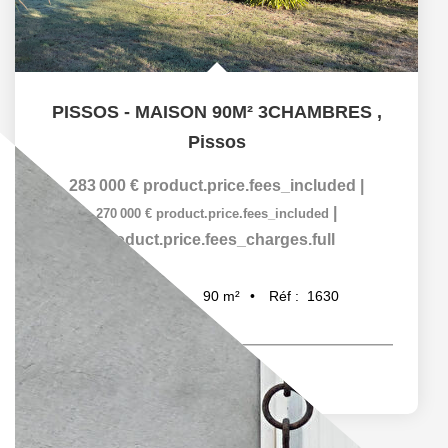
PISSOS - MAISON 90M² 3CHAMBRES
,
Pissos
283 000 €
product.price.fees_included
|
|
270 000 €
product.price.fees_included
product.price.fees_charges.full
90
m²
Réf :
1630
4
pièce(s)