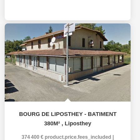
BOURG DE LIPOSTHEY - BATIMENT
380M²
,
Liposthey
374 400 €
product.price.fees_included
|