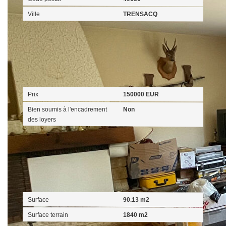
Ville
TRENSACQ
Aspects financiers
Prix
150000 EUR
Bien soumis à l'encadrement
Non
des loyers
Surfaces
Surface
90.13 m2
Surface terrain
1840 m2