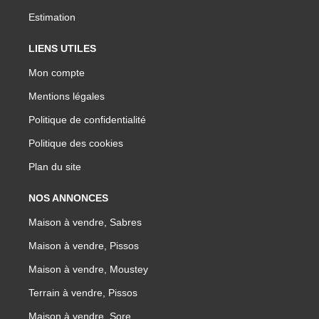
Estimation
LIENS UTILES
Mon compte
Mentions légales
Politique de confidentialité
Politique des cookies
Plan du site
Simulation de remboursement :
749 €/mois
pendant 20
pendant 20 ans à 3% avec un apport de 15 000 €
ans à 3% avec un apport
NOS ANNONCES
de 15 000 €
Maison à vendre, Sabres
Maison à vendre, Pissos
Maison à vendre, Moustey
Terrain à vendre, Pissos
Maison à vendre, Sore