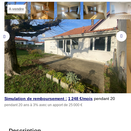
A vendre
Simulation de remboursement :
1 248 €/mois
pendant 20
pendant 20 ans à 3% avec un apport de 25 000 €
ans à 3% avec un apport
de 25 000 €
Description