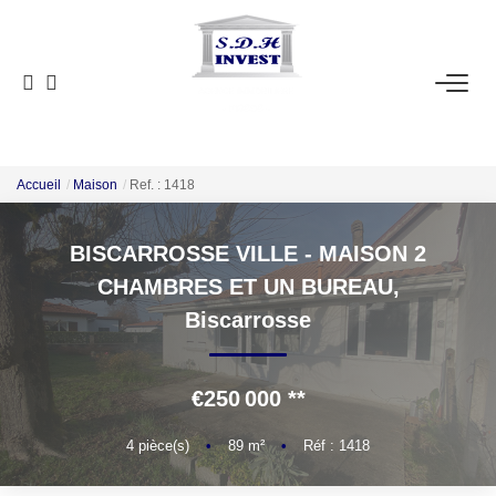
ACCUEIL
VENTE
NOTRE AGENCE
Accueil
Maison
Ref. : 1418
BISCARROSSE VILLE - MAISON 2
ESTIMATION
CHAMBRES ET UN BUREAU,
Biscarrosse
NOS OUTILS
CONTACT
€250 000
**
EN
4
pièce(s)
•
89
m²
•
Réf : 1418