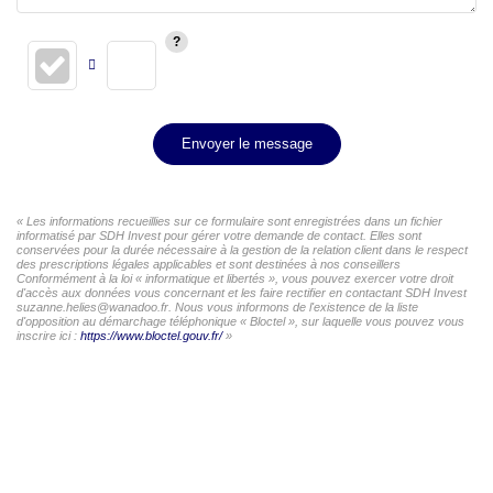
Envoyer le message
« Les informations recueillies sur ce formulaire sont enregistrées dans un fichier
informatisé par SDH Invest pour gérer votre demande de contact. Elles sont
conservées pour la durée nécessaire à la gestion de la relation client dans le respect
des prescriptions légales applicables et sont destinées à nos conseillers
Conformément à la loi « informatique et libertés », vous pouvez exercer votre droit
d'accès aux données vous concernant et les faire rectifier en contactant SDH Invest
suzanne.helies@wanadoo.fr. Nous vous informons de l'existence de la liste
d'opposition au démarchage téléphonique « Bloctel », sur laquelle vous pouvez vous
inscrire ici :
https://www.bloctel.gouv.fr/
»