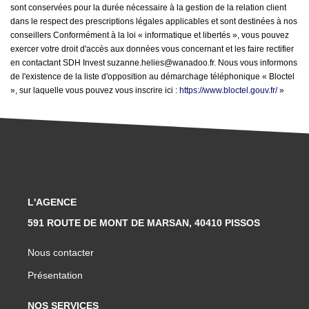
sont conservées pour la durée nécessaire à la gestion de la relation client
dans le respect des prescriptions légales applicables et sont destinées à nos
conseillers Conformément à la loi « informatique et libertés », vous pouvez
exercer votre droit d'accès aux données vous concernant et les faire rectifier
en contactant SDH Invest suzanne.helies@wanadoo.fr. Nous vous informons
de l'existence de la liste d'opposition au démarchage téléphonique « Bloctel
», sur laquelle vous pouvez vous inscrire ici :
https://www.bloctel.gouv.fr/
»
L'AGENCE
591 ROUTE DE MONT DE MARSAN, 40410 PISSOS
Nous contacter
Présentation
NOS SERVICES